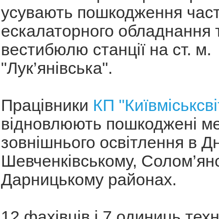
усувають пошкодження час
ескалаторного обладнання 
вестибюлю станції на ст. м.
"Лук’янівська".
Працівники
КП "Київміськсві
відновлюють пошкоджені м
зовнішнього освітлення в Д
Шевченківському, Солом’ян
Дарницькому районах.
12 фахівців і 7 одиниць тех