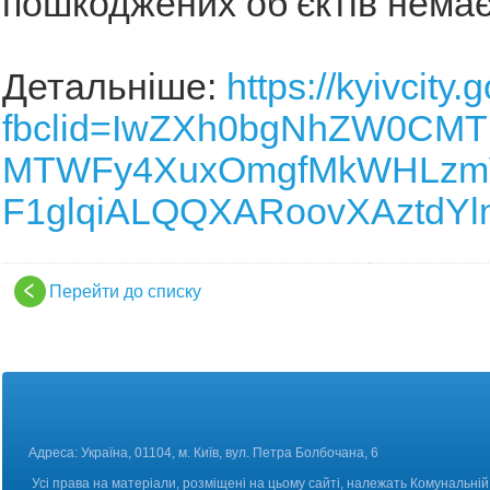
пошкоджених обʼєктів немає
Детальніше:
https://kyivcit
fbclid=IwZXh0bgNhZW0CM
MTWFy4XuxOmgfMkWHLzm
F1glqiALQQXARoovXAztdY
Перейти до списку
Адреса: Україна, 01104, м. Київ, вул. Петра Болбоч
Усі права на матеріали, розміщені на цьому сайті, належать Комунальній 