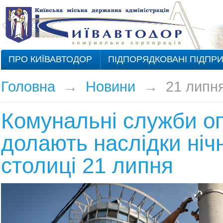
ПРО КИЇВАВТОДОР
ПІДПОРЯДКОВАНІ ПІДПР
Головна
→
Новини
→
21 липн
Комунальні служби о
долають наслідки нічн
столиці 21 липня