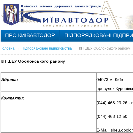
ПРО КИЇВАВТОДОР
ПІДПОРЯДКОВАНІ ПІДПР
Головна
→
Підпорядковані підприємства
→
КП ШЕУ Оболонського району
КП ШЕУ Оболонського району
Адреса:
04073 м. Київ
провулок Куренівс
Контакти:
(044) 468-23-26 -
(044)
468-
12
-
50
– 
E-Mail:
sheu
.
obolo