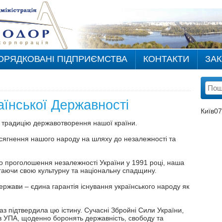
ОРЯДКОВАНІ ПІДПРИЄМСТВА
КОНТАКТИ
ЗАК
аїнської Державності
Київ
07
 традицію державотворення нашої країни.
осягнення нашого народу на шляху до незалежності та
о проголошення незалежності України у 1991 році, наша
гаючи свою культурну та національну спадщину.
держави – єдина гарантія існування українського народу як
з підтвердила цю істину. Сучасні Збройні Сили України,
нів УПА, щоденно боронять державність, свободу та