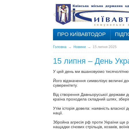
ПРО КИЇВАВТОДОР
ПІДП
Головна
→
Новини
→
15 липня 2025
15 липня – День Укр
У цей день ми вшановуємо тисячолітню
Його відзначення символізує величні д
суверенітету.
Від створення Давньоруської держави д
країна проходила складний шлях, збері
Утім історія довела: наявність власної 
нації.
Збройна агресія рф проти України ще ра
нащадки січових стрільців, козаків, вої