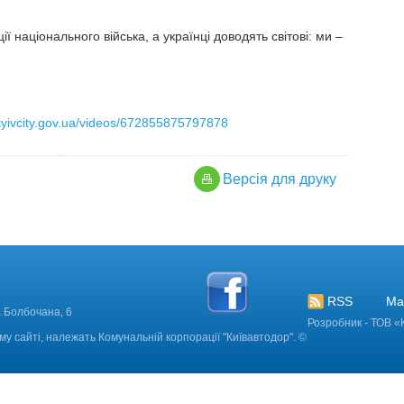
національного війська, а українці доводять світові: ми –
kyivcity.gov.ua/videos/672855875797878
Версiя для друку
RSS
Ма
иїв, вул. Петра Болбочана, 6
Розробник - ТОВ «
му сайті, належать Комунальній корпорації "Київавтодор". ©