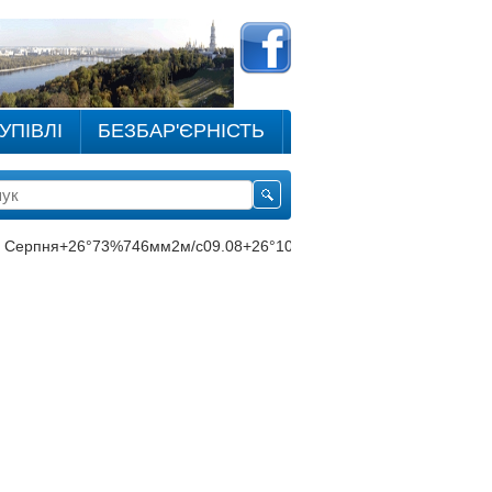
УПІВЛІ
БЕЗБАР'ЄРНІСТЬ
 Серпня
+26°
73
%
746
мм
2
м/c
09.08
+26°
10.08
+28°
11.08
+29°